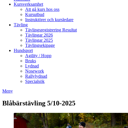
Kursverksamhet
Att gå kurs hos oss
Kursutbud
Instruktörer och kursledare
Tävling
Tävlingsregistrering Resultat
Tävlingar 2026
Tävlingar 2025
Tävlingsekipage
Hundsport
Agility / Hopp
Bruks
Lydnad
Nosework
Rallylydnad
Specialsök
Meny
Blåbärstävling 5/10-2025