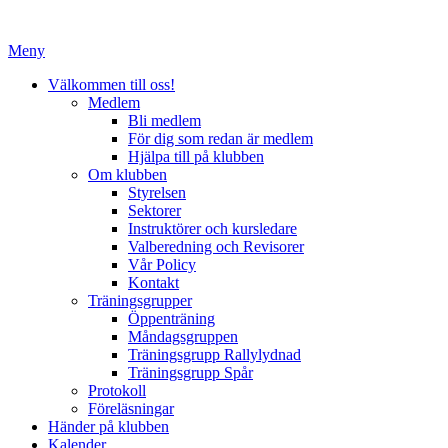
Hoppa
till
Meny
innehåll
Välkommen till oss!
Medlem
Bli medlem
För dig som redan är medlem
Hjälpa till på klubben
Om klubben
Styrelsen
Sektorer
Instruktörer och kursledare
Valberedning och Revisorer
Vår Policy
Kontakt
Träningsgrupper
Öppenträning
Måndagsgruppen
Träningsgrupp Rallylydnad
Träningsgrupp Spår
Protokoll
Föreläsningar
Händer på klubben
Kalender