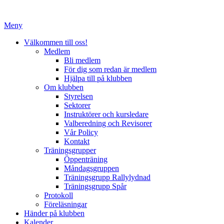
Hoppa
till
Meny
innehåll
Välkommen till oss!
Medlem
Bli medlem
För dig som redan är medlem
Hjälpa till på klubben
Om klubben
Styrelsen
Sektorer
Instruktörer och kursledare
Valberedning och Revisorer
Vår Policy
Kontakt
Träningsgrupper
Öppenträning
Måndagsgruppen
Träningsgrupp Rallylydnad
Träningsgrupp Spår
Protokoll
Föreläsningar
Händer på klubben
Kalender