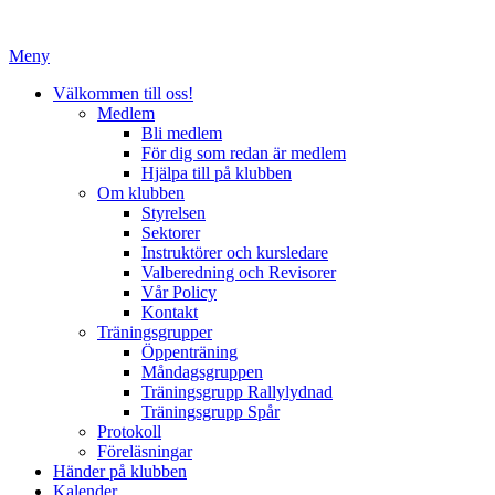
Hoppa
till
Meny
innehåll
Välkommen till oss!
Medlem
Bli medlem
För dig som redan är medlem
Hjälpa till på klubben
Om klubben
Styrelsen
Sektorer
Instruktörer och kursledare
Valberedning och Revisorer
Vår Policy
Kontakt
Träningsgrupper
Öppenträning
Måndagsgruppen
Träningsgrupp Rallylydnad
Träningsgrupp Spår
Protokoll
Föreläsningar
Händer på klubben
Kalender