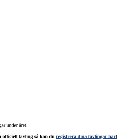
gar under året!
fficiell tävling så kan du
registrera dina tävlingar här!