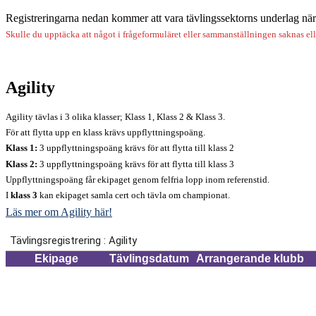
Registreringarna nedan kommer att vara tävlingssektorns underlag när det
Skulle du upptäcka att något i frågeformuläret eller sammanställningen saknas elle
Agility
Agility tävlas i 3 olika klasser; Klass 1, Klass 2 & Klass 3.
För att flytta upp en klass krävs uppflyttningspoäng.
Klass 1:
3 uppflyttningspoäng krävs för att flytta till klass 2
Klass 2:
3 uppflyttningspoäng krävs för att flytta till klass 3
Uppflyttningspoäng får ekipaget genom felfria lopp inom referenstid.
I
klass 3
kan ekipaget samla cert och tävla om championat.
Läs mer om Agility här!