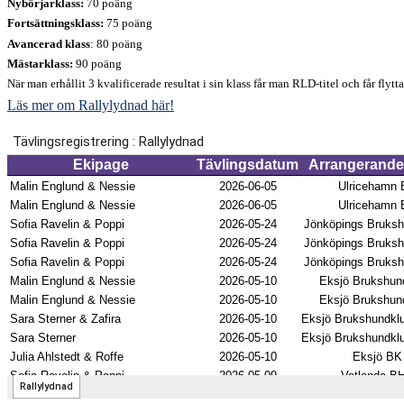
Nybörjarklass:
70 poäng
Fortsättningsklass:
75 poäng
Avancerad klass
: 80 poäng
Mästarklass:
90 poäng
När man erhållit 3 kvalificerade resultat i sin klass får man RLD-titel och får flytt
Läs mer om Rallylydnad här!