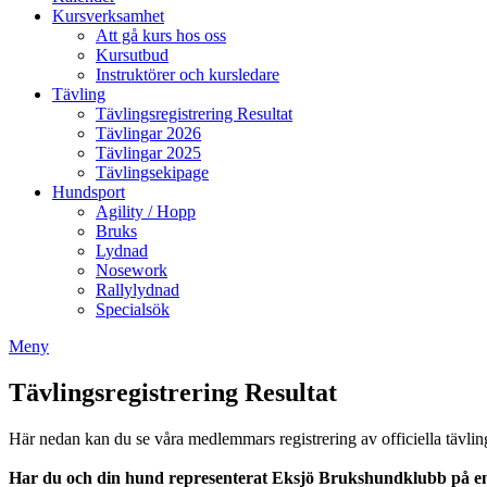
Kursverksamhet
Att gå kurs hos oss
Kursutbud
Instruktörer och kursledare
Tävling
Tävlingsregistrering Resultat
Tävlingar 2026
Tävlingar 2025
Tävlingsekipage
Hundsport
Agility / Hopp
Bruks
Lydnad
Nosework
Rallylydnad
Specialsök
Meny
Tävlingsregistrering Resultat
Här nedan kan du se våra medlemmars registrering av officiella tävlin
Har du och din hund representerat Eksjö Brukshundklubb på en o