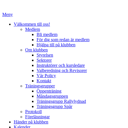
Hoppa
till
Meny
innehåll
Välkommen till oss!
Medlem
Bli medlem
För dig som redan är medlem
Hjälpa till på klubben
Om klubben
Styrelsen
Sektorer
Instruktörer och kursledare
Valberedning och Revisorer
Vår Policy
Kontakt
Träningsgrupper
Öppenträning
Måndagsgruppen
Träningsgrupp Rallylydnad
Träningsgrupp Spår
Protokoll
Föreläsningar
Händer på klubben
Kalender