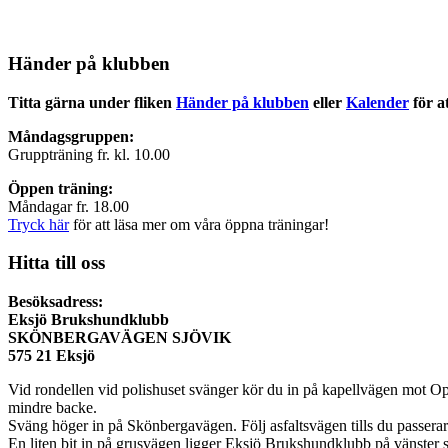
Händer på klubben
Titta gärna under fliken
Händer på klubben
eller
Kalender
för a
Måndagsgruppen:
Gruppträning fr. kl. 10.00
Öppen träning:
Måndagar fr. 18.00
Tryck här
för att läsa mer om våra öppna träningar!
Hitta till oss
Besöksadress:
Eksjö Brukshundklubb
SKÖNBERGAVÄGEN SJÖVIK
575 21 Eksjö
Vid rondellen vid polishuset svänger kör du in på kapellvägen mot Opt
mindre backe.
Sväng höger in på Skönbergavägen. Följ asfaltsvägen tills du passerar
En liten bit in på grusvägen ligger Eksjö Brukshundklubb på vänster s