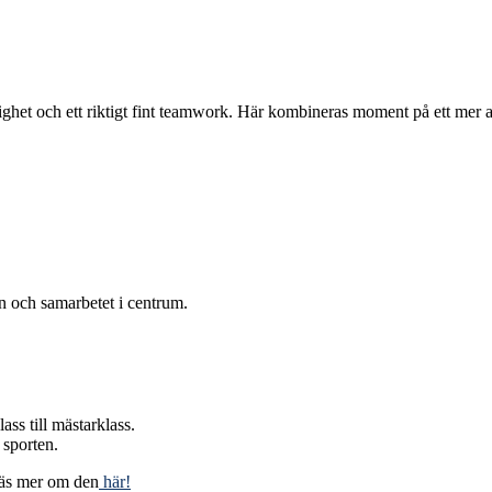
het och ett riktigt fint teamwork. Här kombineras moment på ett mer ava
n och samarbetet i centrum.
ass till mästarklass.
 sporten.
Läs mer om den
här!