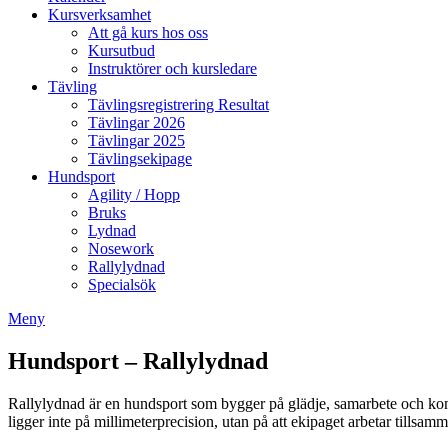
Kursverksamhet
Att gå kurs hos oss
Kursutbud
Instruktörer och kursledare
Tävling
Tävlingsregistrering Resultat
Tävlingar 2026
Tävlingar 2025
Tävlingsekipage
Hundsport
Agility / Hopp
Bruks
Lydnad
Nosework
Rallylydnad
Specialsök
Meny
Hundsport – Rallylydnad
Rallylydnad är en hundsport som bygger på glädje, samarbete och komm
ligger inte på millimeterprecision, utan på att ekipaget arbetar tills