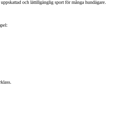
t uppskattad och lättillgänglig sport för många hundägare.
mpel:
rklass.