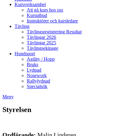
Kursverksamhet
Att gå kurs hos oss
Kursutbud
Instruktörer och kursledare
Tävling
Tävlingsregistrering Resultat
Tävlingar 2026
Tävlingar 2025
Tävlingsekipage
Hundsport
Agility / Hopp
Bruks
Lydnad
Nosework
Rallylydnad
Specialsök
Meny
Styrelsen
Ordförande:
Malin Lindgren