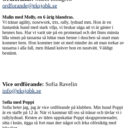
ordforande@eksjobk.se
Malin med Molly, en 6 årig blandras.
Vi tränar agility, nosework, trix, rally, lydnad mm. Hon är en
fantastisk hund med stark vilja, vi brukar säga att vi är gäster i
hennes hus. Har vi varit ute på en promenad och det finns minsta
lilla smuts på tassarna så hittar man henne i duschen så snart man
kommer hem. Hon kommer inte ut med mindre än att man torkar av
tassarna i alla fall, men ibland kräver hon en tasstvätt. Väldigt
bestämt.
Vice ordförande:
Sofia Ravelin
info@eksjobk.se
Sofia med Poppi
Sofia heter jag, jag är vice ordförande på klubben. Min hund Poppi
är en staffe på 12 år. När vi kammar till oss så tränar och tävlar vi i
rallylydnad. Resten av tiden uppskattar Poppi skogspromenader,
sitta i knän, tigga så fort man äter något och leka oförsiktig med
leksaker.