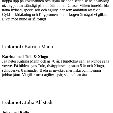
hoppa upp på köksbänken och stjäla mat och sedan se helt oskyldig
ut. Jag jobbar ständigt på att trötta ut min Chase. Vilken innebär bla
träna lydnad, specialsök och agility, har som ambition att tävla.
Cykla, skidåkning och långpromenader i skogen är något vi gillar.
Livet med hund är så roligt!
Ledamot:
Katrina Mann
Katrina med Tulo & Xingo
Jag heter Katrina Mann och är 70 år. Hundtokig sen jag kunde säga
vovve. På bilden syns Tulo, dvärgpinscher, snart 5 år och Xingo,
schipperke, 8 månader. Båda är mycket energiska och nosarna
jobbar jämt. Vi gillar mest agility, spår, sök och att äta.
Ledamot:
Julia Ahlstedt
Julia med Roffe