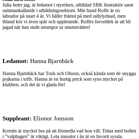
Julia heter jag, är ledamot i styrelsen, utbildad SBK Instruktör samt
sammankallande i utbildningssektorn. Min hund Roffe är en
labrador på snart 4 år. Vi håller främst på med rallylydnad, men
ibland kör vi även spår och uppletande. Roffes favoritlek är att bli
jagad när han stulit strumpor ur smutstvätten!
Ledamot:
Hanna Bjarnbäck
Hanna Bjarnbäck har Truls och Olsson, också kända som de snygga
pojkarna i toffs. Hanna är en hurtig prick som syns mycket på
klubben, och det är vi glada för!
Suppleant:
Elionor Jonsson
Kerstin är mycket bra på att förmedla vad hon vill. Träna med bollen
i ”valphagen” är viktigt. Leta musslor i ån är en favorit syssla.