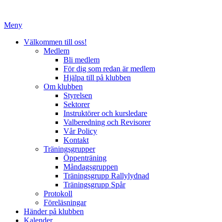
Hoppa
till
Meny
innehåll
Välkommen till oss!
Medlem
Bli medlem
För dig som redan är medlem
Hjälpa till på klubben
Om klubben
Styrelsen
Sektorer
Instruktörer och kursledare
Valberedning och Revisorer
Vår Policy
Kontakt
Träningsgrupper
Öppenträning
Måndagsgruppen
Träningsgrupp Rallylydnad
Träningsgrupp Spår
Protokoll
Föreläsningar
Händer på klubben
Kalender