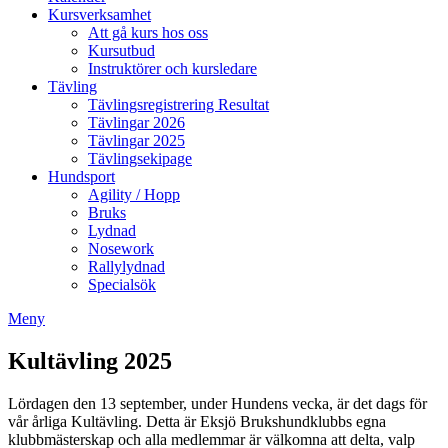
Kursverksamhet
Att gå kurs hos oss
Kursutbud
Instruktörer och kursledare
Tävling
Tävlingsregistrering Resultat
Tävlingar 2026
Tävlingar 2025
Tävlingsekipage
Hundsport
Agility / Hopp
Bruks
Lydnad
Nosework
Rallylydnad
Specialsök
Meny
Kultävling 2025
Lördagen den 13 september, under Hundens vecka, är det dags för
vår årliga Kultävling. Detta är Eksjö Brukshundklubbs egna
klubbmästerskap och alla medlemmar är välkomna att delta, valp