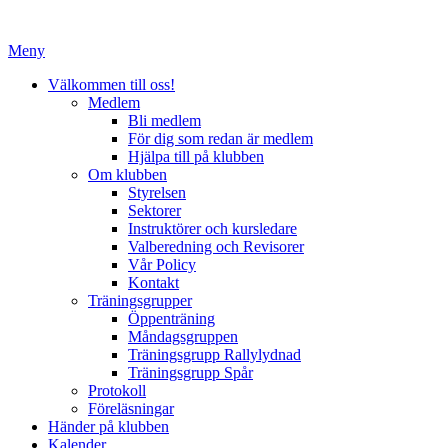
Hoppa
till
Meny
innehåll
Välkommen till oss!
Medlem
Bli medlem
För dig som redan är medlem
Hjälpa till på klubben
Om klubben
Styrelsen
Sektorer
Instruktörer och kursledare
Valberedning och Revisorer
Vår Policy
Kontakt
Träningsgrupper
Öppenträning
Måndagsgruppen
Träningsgrupp Rallylydnad
Träningsgrupp Spår
Protokoll
Föreläsningar
Händer på klubben
Kalender