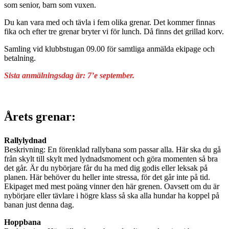
som senior, barn som vuxen.
Du kan vara med och tävla i fem olika grenar. Det kommer finnas
fika och efter tre grenar bryter vi för lunch. Då finns det grillad korv.
Samling vid klubbstugan 09.00 för samtliga anmälda ekipage och
betalning.
Sista anmälningsdag är: 7’e september.
Årets grenar:
Rallylydnad
Beskrivning: En förenklad rallybana som passar alla. Här ska du gå
från skylt till skylt med lydnadsmoment och göra momenten så bra
det går. Är du nybörjare får du ha med dig godis eller leksak på
planen. Här behöver du heller inte stressa, för det går inte på tid.
Ekipaget med mest poäng vinner den här grenen. Oavsett om du är
nybörjare eller tävlare i högre klass så ska alla hundar ha koppel på
banan just denna dag.
Hoppbana