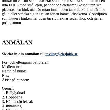
brukar bli en stor skrattfest! Här ska föraren skicka sin hund in i en
ruta FULL med små lejon, pandor och elefanter. Gosedjuren ska
placeras i en hink utanför rutan innan tiden tar slut. Föraren får inte
gå in eller sträcka sig in i rutan för att hämta leksakerna. Gosedjuren
som ligger i hinken när tiden tar slut räknas sedan ihop och ger en
poängsumma.
ANMÄLAN
Skicka in din anmälan till
tavling@eksjobk.se
För- och efternamn på föraren:
Medlemsnr:
Namn på hund:
Ras:
Ålder på hunden:
Grenar:
1. Rallylydnad
2. Hoppbana
3. Hämta rätt leksak
4. Inkallning