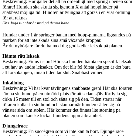
Beskrivning: Här gäller det att ha ordentligt med spring i benen som
förare! Hunden ska skutta sig igenom X antal hopphinder på
snabbast möjliga tid. Hindren är tvungna att göras i en viss ordning
för att räknas.
Obs. Inga tunnlar är med på denna bana.
Hundar under 1 år springer banan med hopp-pinnarna liggandes på
marken för att inte skada sina små växande kroppar.
Är du nybörjare får du ha med dig godis eller leksak på planen.
Hämta rätt leksak
Beskrivning: Finns i sjön! Här ska hunden hämta en specifik leksak
i ett hav av andra leksaker. Om det blir fel första gången är det bara
att försöka igen, innan tiden tar slut. Snabbast vinner.
Inkallning
Beskrivning: Vi har kvar tävlingens snabbaste gren! Här ska föraren
lämna sin hund på en utmärkt plats för att sedan själv förflytta sig
cirka 15 meter till en stol och sätta sig på den. Tiden startar när
föraren kallar in sin hund och stannar när hunden sätter sig på
vänster sida om stolen. Här kommer det finnas lite störning på
planen som kanske lockar hundens uppmärksamhet.
Djungelrace
Beskrivning: En succégren som vi inte kan ta bort. Djungelrace