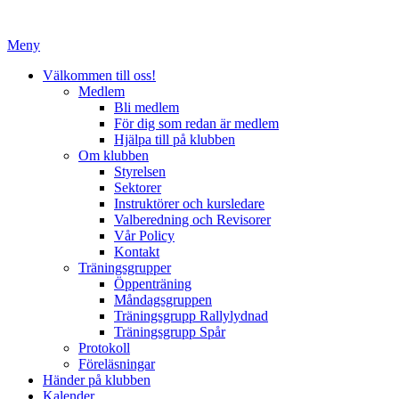
Hoppa
till
Meny
innehåll
Välkommen till oss!
Medlem
Bli medlem
För dig som redan är medlem
Hjälpa till på klubben
Om klubben
Styrelsen
Sektorer
Instruktörer och kursledare
Valberedning och Revisorer
Vår Policy
Kontakt
Träningsgrupper
Öppenträning
Måndagsgruppen
Träningsgrupp Rallylydnad
Träningsgrupp Spår
Protokoll
Föreläsningar
Händer på klubben
Kalender