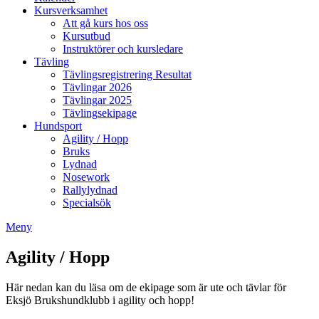
Kursverksamhet
Att gå kurs hos oss
Kursutbud
Instruktörer och kursledare
Tävling
Tävlingsregistrering Resultat
Tävlingar 2026
Tävlingar 2025
Tävlingsekipage
Hundsport
Agility / Hopp
Bruks
Lydnad
Nosework
Rallylydnad
Specialsök
Meny
Agility / Hopp
Här nedan kan du läsa om de ekipage som är ute och tävlar för
Eksjö Brukshundklubb i agility och hopp!